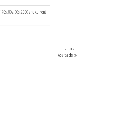
of 70s,80s,90s,2000 and current
SIGUIENTE
Entrada
Acerca de
siguiente