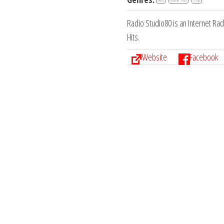
Radio Studio80 is an Internet Ra
Hits.
Website
Facebook
Navegación
de
entradas